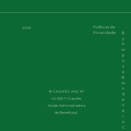
Políticas de
2026
Privacidade
B
y
P
ur
p
o
s
e
B
ra
n
© CASUFES. ANS: Nº
d
42.363-7 (Casufes
e
V
Saúde Administradora
e
de Benefícios).
r
o
C